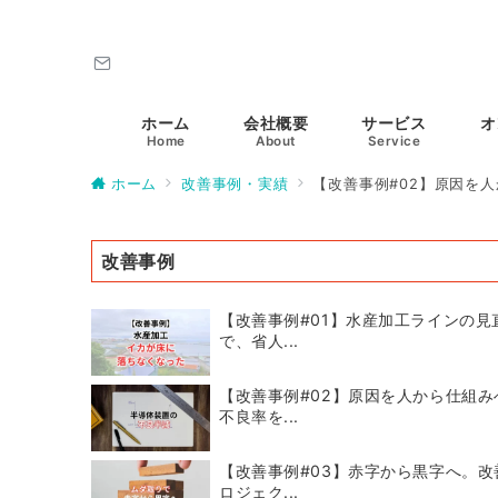
ホーム
会社概要
サービス
オ
Home
About
Service
ホーム
改善事例・実績
【改善事例#02】原因を
改善事例
【改善事例#01】水産加工ラインの見
で、省人...
【改善事例#02】原因を人から仕組
不良率を...
【改善事例#03】赤字から黒字へ。改
ロジェク...