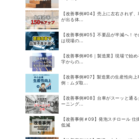
【改善事例#04】売上に左右されず、
が出る体...
【改善事例#05】不要品が半減へ！そ
は現場の...
【改善事例#06｜製造業】現場で始め
字からの...
【改善事例#07】製造業の生産性向上
例：ムダ取...
【改善事例#08】台車がスーッと通る
ーニング...
【改善事例＃09】発泡スチロール 仕
低減