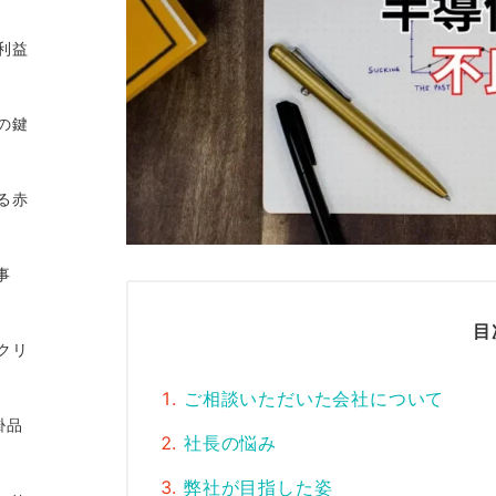
利益
の鍵
る赤
事
目
クリ
ご相談いただいた会社について
掛品
社長の悩み
弊社が目指した姿