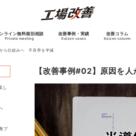
ンライン無料個別相談
改善事例・実績
改善コラム
Private meeting
Kaizen cases
Kaizen column
人から仕組みへ 不良率を半減
【改善事例#02】原因を
直し
みへ
善プ