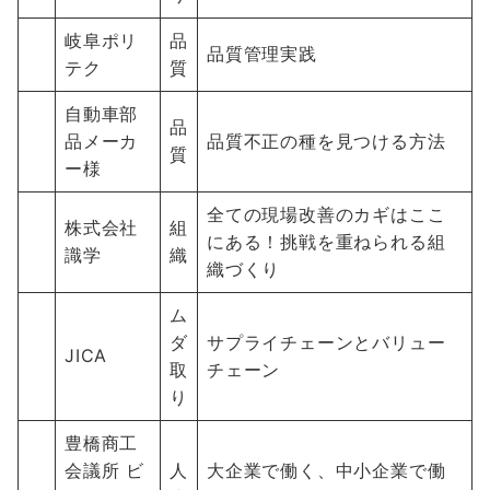
岐阜ポリ
品
品質管理実践
テク
質
自動車部
品
品メーカ
品質不正の種を見つける方法
質
ー様
全ての現場改善のカギはここ
株式会社
組
にある！挑戦を重ねられる組
識学
織
織づくり
ム
ダ
サプライチェーンとバリュー
JICA
取
チェーン
り
豊橋商工
会議所 ビ
人
大企業で働く、中小企業で働