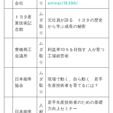
会社
り
eminar/18396/
ム
トヨタ産
ダ
元社員が語る トヨタの歴史
業技術記
取
から学ぶ成長の秘密
念館
り
ム
豊橋商工
ダ
利益率10％を目指す 人が育つ
会議所
取
工場経営術
り
ム
日本能率
ダ
現場で動く、自ら動く 若手
協会
取
生産技術者を育てるには？
り
若手生産技術者のための基礎
人
力向上セミナー
日本能率
材