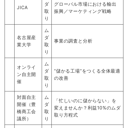
ダ
グローバル市場における輸出
JICA
取
振興／マーケティング戦略
り
ム
名古屋産
ダ
事業の調査と分析
業大学
取
り
ム
オンライ
ダ
“儲かる工場”をつくる全体最適
ン自主開
取
の改善
催
り
対面自主
ム
「忙しいのに儲からない」を
開催（豊
ダ
変えませんか？利益10%のムダ
橋商工会
取
取り方程式
議所）
り