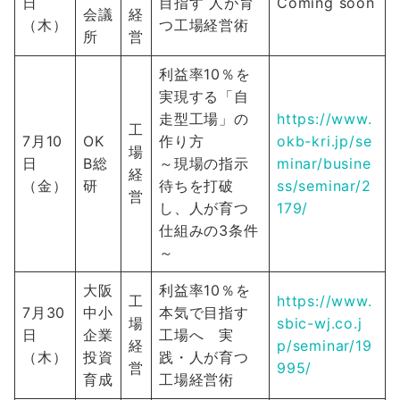
日
目指す 人が育
Coming soon
会議
経
（木）
つ工場経営術
所
営
利益率10％を
実現する「自
走型工場」の
https://www.
工
7月10
OK
作り方
okb-kri.jp/se
場
日
B総
～現場の指示
minar/busine
経
（金）
研
待ちを打破
ss/seminar/2
営
し、人が育つ
179/
仕組みの3条件
～
大阪
利益率10％を
工
https://www.
7月30
中小
本気で目指す
場
sbic-wj.co.j
日
企業
工場へ 実
経
p/seminar/19
（木）
投資
践・人が育つ
営
995/
育成
工場経営術