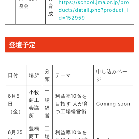
https://school.jma.or.jp/pro
協会
育
ducts/detail.php?product_i
成
d=152959
登壇予定
分
申し込みペー
日付
場所
テーマ
類
ジ
小牧
工
6月5
利益率10％を
商工
場
日
目指す 人が育
Coming soon
会議
経
（金）
つ工場経営術
所
営
豊橋
工
6月25
利益率10％を
商工
場