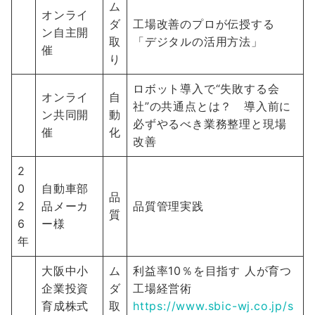
ム
オンライ
ダ
工場改善のプロが伝授する
ン自主開
取
「デジタルの活用方法」
催
り
ロボット導入で“失敗する会
オンライ
自
社”の共通点とは？ 導入前に
ン共同開
動
必ずやるべき業務整理と現場
催
化
改善
2
0
自動車部
品
2
品メーカ
品質管理実践
質
6
ー様
年
大阪中小
ム
利益率10％を目指す 人が育つ
企業投資
ダ
工場経営術
育成株式
取
https://www.sbic-wj.co.jp/s