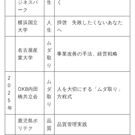
ジネスパ
生
く
ーク
横浜国立
人
拝啓 失敗したくないあなた
大学
生
へ
ム
名古屋産
ダ
事業改善の手法、経営戦略
業大学
取
り
2
ム
0
OKB内田
ダ
人を大切にする「ムダ取り」
2
橋共立会
取
方程式
5
り
年
鹿児島ポ
品
品質管理実践
リテク
質