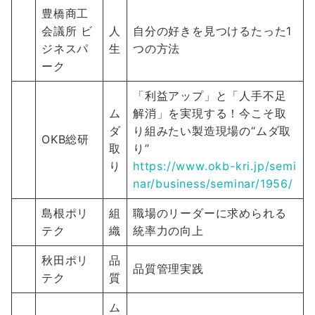
豊橋商工
会議所 ビ
人
自分の好きを見つけるたった1
ジネスパ
生
つの方法
ーク
「利益アップ」と「人手不足
ム
解消」を実現する！今こそ取
ダ
り組みたい製造現場の“ムダ取
OKB総研
取
り”
り
https://www.okb-kri.jp/semi
nar/business/seminar/1956/
島根ポリ
組
職場のリーダーに求められる
テク
織
統率力の向上
秋田ポリ
品
品質管理実践
テク
質
ム