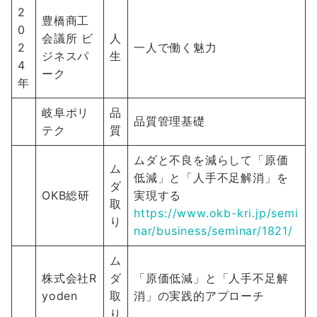
2
豊橋商工
0
会議所 ビ
人
2
一人で働く魅力
ジネスパ
生
4
ーク
年
岐阜ポリ
品
品質管理基礎
テク
質
ムダと不良を減らして「原価
ム
低減」と「人手不足解消」を
ダ
OKB総研
実現する
取
https://www.okb-kri.jp/semi
り
nar/business/seminar/1821/
ム
株式会社R
ダ
「原価低減」と「人手不足解
yoden
取
消」の実践的アプローチ
り