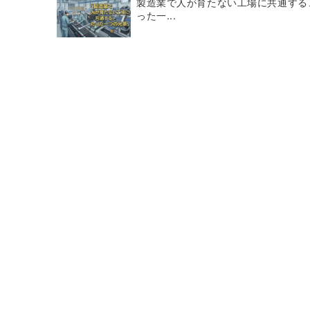
製造業で人が育たない工場に共通する
った一...