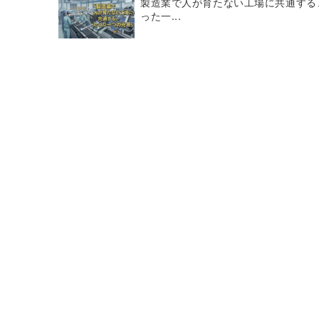
製造業で人が育たない工場に共通する
った一...