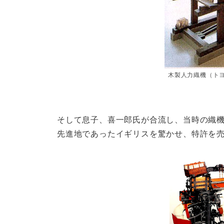
木製人力織機（ト
そして息子、喜一郎氏が合流し、当時の織機
先進地であったイギリスを驚かせ、特許を