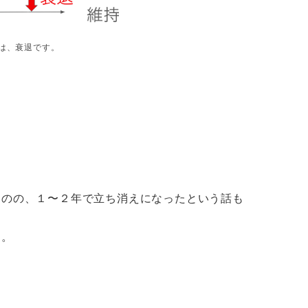
は、衰退です。
ものの、１〜２年で立ち消えになったという話も
す。