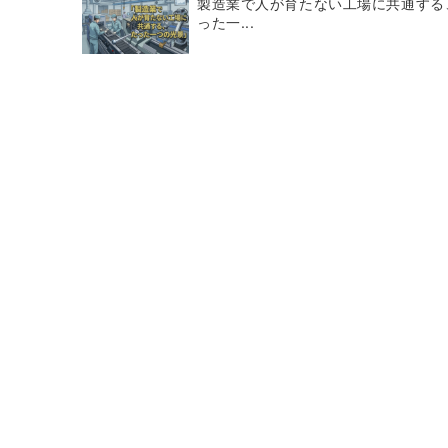
製造業で人が育たない工場に共通する
った一...