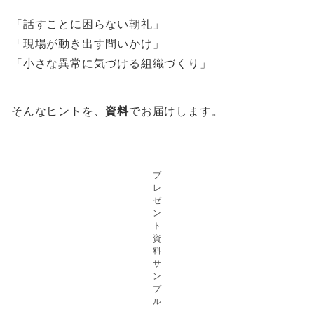
「話すことに困らない朝礼」
「現場が動き出す問いかけ」
「小さな異常に気づける組織づくり」
そんなヒントを、
資料
でお届けします。
プ
レ
ゼ
ン
ト
資
料
サ
ン
プ
ル