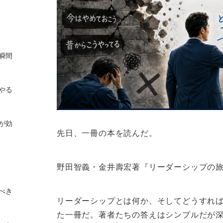
瞬間
やる
が効
先日、一冊の本を読んだ。
野田智義・金井壽宏著『リーダーシップの旅
べき
リーダーシップとは何か、そしてどうすれ
た一冊だ。著者たちの答えはシンプルだが