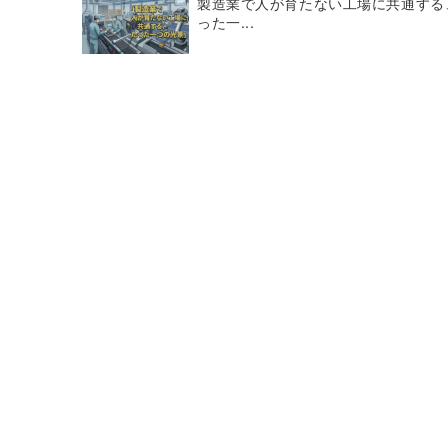
製造業で人が育たない工場に共通する
った一...